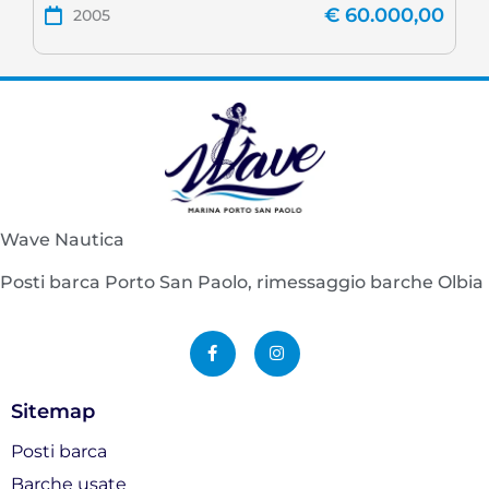
€
60.000,00
2005
Wave Nautica
Posti barca Porto San Paolo, rimessaggio barche Olbia
F
I
a
n
c
s
e
t
b
a
o
g
Sitemap
o
r
k
a
-
m
Posti barca
f
Barche usate