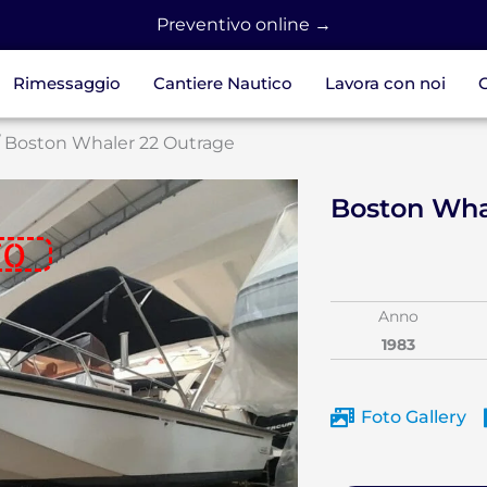
Preventivo online →
Rimessaggio
Cantiere Nautico
Lavora con noi
C
 Boston Whaler 22 Outrage
Boston Wha
TO
Anno
1983
Foto Gallery