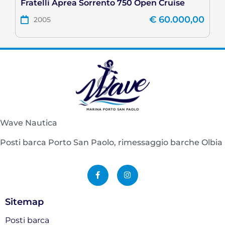
Fratelli Aprea Sorrento 750 Open Cruise
€
60.000,00
2005
Wave Nautica
Posti barca Porto San Paolo, rimessaggio barche Olbia
F
I
a
n
c
s
e
t
b
a
o
g
Sitemap
o
r
k
a
-
m
Posti barca