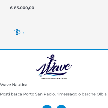
€
85.000,00
←
1
2
3
→
Wave Nautica
Posti barca Porto San Paolo, rimessaggio barche Olbia
F
I
a
n