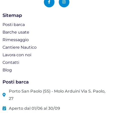
c
s
e
t
b
a
o
g
Sitemap
o
r
k
a
-
m
Posti barca
f
Barche usate
Rimessaggio
Cantiere Nautico
Lavora con noi
Contatti
Blog
Posti barca
Porto San Paolo (SS) - Molo Arduini Via S. Paolo,
27
Aperto dal 01/06 al 30/09