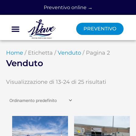
Vai
Preventivo online →
al
contenuto
PREVENTIVO
Barche usate
Cantiere Nautico
Lavora con noi
Home
/ Etichetta /
Venduto
/ Pagina 2
Venduto
Visualizzazione di 13-24 di 25 risultati