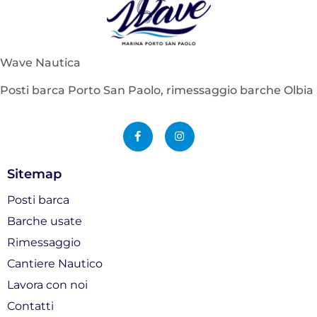
Wave Nautica
Posti barca Porto San Paolo, rimessaggio barche Olbia
F
I
a
n
c
s
e
t
b
a
o
g
Sitemap
o
r
k
a
-
m
Posti barca
f
Barche usate
Rimessaggio
Cantiere Nautico
Lavora con noi
Contatti