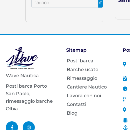
Sarn
€
Sitemap
Po
Posti barca
Barche usate
Wave Nautica
Rimessaggio
Posti barca Porto
Cantiere Nautico
San Paolo,
Lavora con noi
rimessaggio barche
Contatti
Olbia
Blog
F
I
a
n
c
s