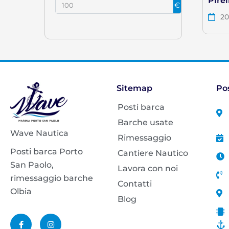
Pirel
€
2
Sitemap
Po
Posti barca
Barche usate
Wave Nautica
Rimessaggio
Posti barca Porto
Cantiere Nautico
San Paolo,
Lavora con noi
rimessaggio barche
Contatti
Olbia
Blog
F
I
a
n
c
s