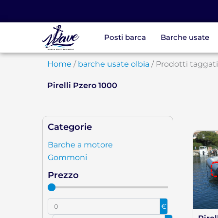
Vai
al
contenuto
Posti barca
Barche usate
Home
/
barche usate olbia
/ Prodotti taggati
Pirelli Pzero 1000
Categorie
Barche a motore
Gommoni
Prezzo
€