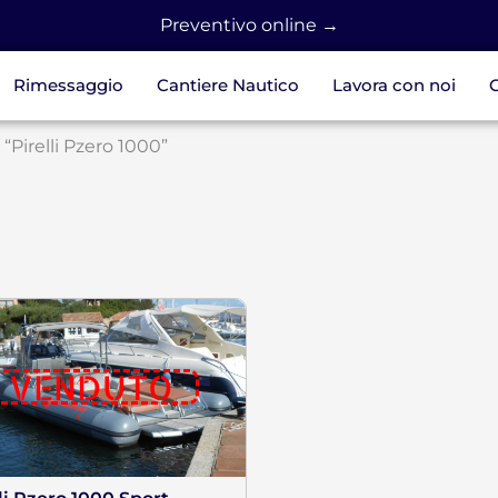
Preventivo online →
Rimessaggio
Cantiere Nautico
Lavora con noi
C
 “Pirelli Pzero 1000”
VENDUTO