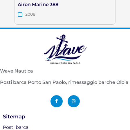
Airon Marine 388
2008
Wave Nautica
Posti barca Porto San Paolo, rimessaggio barche Olbia
F
I
a
n
c
s
e
t
b
a
o
g
Sitemap
o
r
k
a
-
m
Posti barca